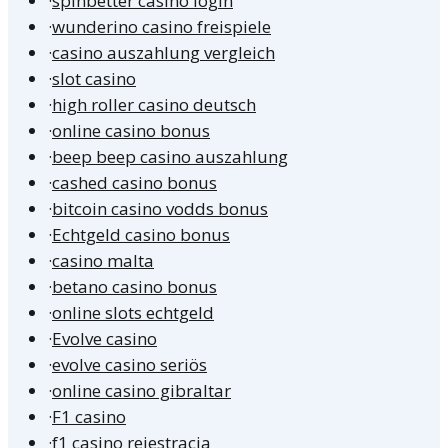
·
spinbetter casino login
·
wunderino casino freispiele
·
casino auszahlung vergleich
·
slot casino
·
high roller casino deutsch
·
online casino bonus
·
beep beep casino auszahlung
·
cashed casino bonus
·
bitcoin casino vodds bonus
·
Echtgeld casino bonus
·
casino malta
·
betano casino bonus
·
online slots echtgeld
·
Evolve casino
·
evolve casino seriös
·
online casino gibraltar
·
F1 casino
·
f1 casino rejestracja