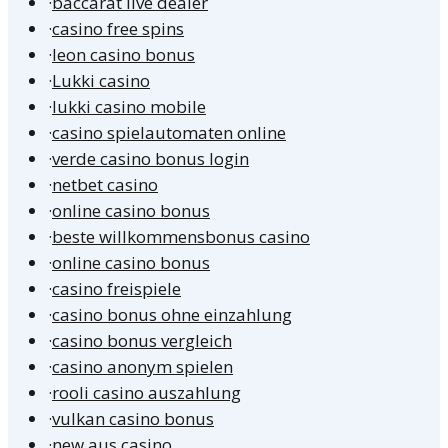
·
baccarat live dealer
·
casino free spins
·
leon casino bonus
·
Lukki casino
·
lukki casino mobile
·
casino spielautomaten online
·
verde casino bonus login
·
netbet casino
·
online casino bonus
·
beste willkommensbonus casino
·
online casino bonus
·
casino freispiele
·
casino bonus ohne einzahlung
·
casino bonus vergleich
·
casino anonym spielen
·
rooli casino auszahlung
·
vulkan casino bonus
·
new aus casino