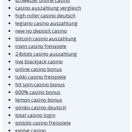
·
schweizer online casino
·
casino auszahlung vergleich
·
high roller casino deutsch
·
legiano casino auszahlung
·
new no deposit casino
·
bitcoin casino auszahlung
·
irwin casino freispiele
·
24slots casino auszahlung
·
live blackjack casino
·
online casino bonus
·
lukki casino freispiele
·
hit spin casino bonus
·
600% casino bonus
·
lemon casino bonus
·
plinko casino deutsch
·
total casino login
·
pistolo casino freispiele
·
evolve casino