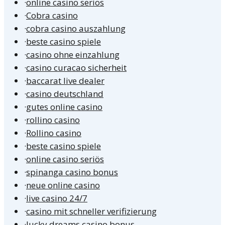
·
online casino seriös
·
Cobra casino
·
cobra casino auszahlung
·
beste casino spiele
·
casino ohne einzahlung
·
casino curacao sicherheit
·
baccarat live dealer
·
casino deutschland
·
gutes online casino
·
rollino casino
·
Rollino casino
·
beste casino spiele
·
online casino seriös
·
spinanga casino bonus
·
neue online casino
·
live casino 24/7
·
casino mit schneller verifizierung
·
lucky dreams casino bonus